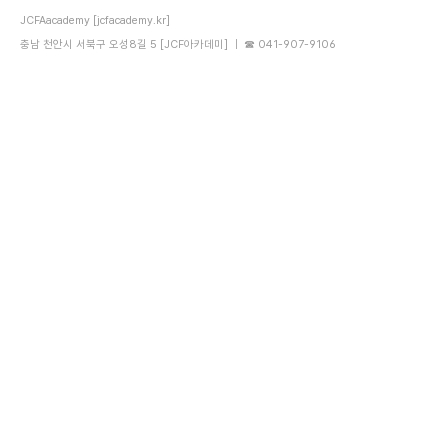
JCFAacademy [jcfacademy.kr]
충남 천안시 서북구 오성8길 5 [JCF아카데미] ｜ ☎ 041-907-9106