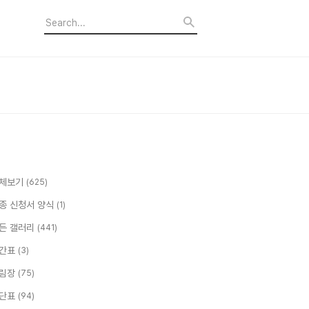
체보기
(625)
종 신청서 양식
(1)
든 갤러리
(441)
간표
(3)
림장
(75)
단표
(94)