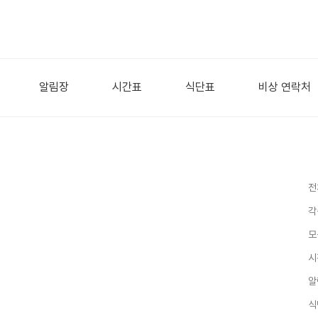
알림장
시간표
식단표
비상 연락처
전
각
모
시
알
식