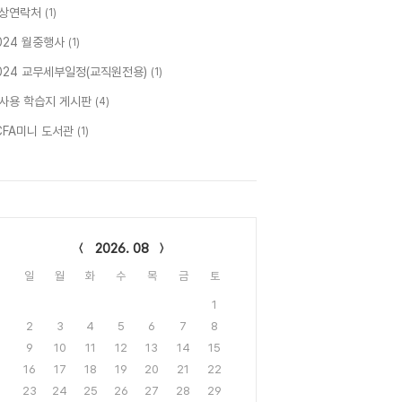
상연락처
(1)
024 월중행사
(1)
024 교무세부일정(교직원전용)
(1)
사용 학습지 게시판
(4)
CFA미니 도서관
(1)
lendar
2026. 08
일
월
화
수
목
금
토
1
2
3
4
5
6
7
8
9
10
11
12
13
14
15
16
17
18
19
20
21
22
23
24
25
26
27
28
29