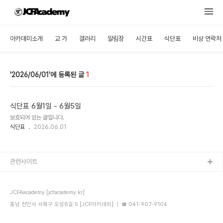
아카데미소개
교 가
갤러리
알림장
시간표
식단표
비상 연락처
2026/06/01
1
식단표 6월1일 - 6월5일
보호되어 있는 글입니다.
식단표
2026.06.01
관련사이트
JCFAacademy [jcfacademy.kr]
충남 천안시 서북구 오성8길 5 [JCF아카데미] ｜ ☎ 041-907-9106