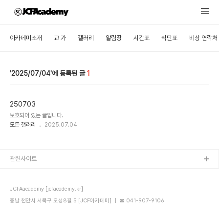
아카데미소개
교 가
갤러리
알림장
시간표
식단표
비상 연락처
2025/07/04
1
250703
보호되어 있는 글입니다.
모든 갤러리
2025.07.04
관련사이트
JCFAacademy [jcfacademy.kr]
충남 천안시 서북구 오성8길 5 [JCF아카데미] ｜ ☎ 041-907-9106