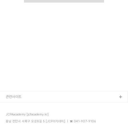
관련사이트
JCFAacademy [jcfacademy.kr]
충남 천안시 서북구 오성8길 5 [JCF아카데미] ｜ ☎ 041-907-9106