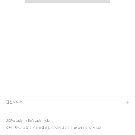
관련사이트
JCFAacademy [jcfacademy.kr]
충남 천안시 서북구 오성8길 5 [JCF아카데미] ｜ ☎ 041-907-9106