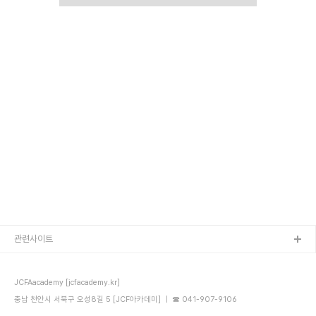
관련사이트
JCFAacademy [jcfacademy.kr]
충남 천안시 서북구 오성8길 5 [JCF아카데미] ｜ ☎ 041-907-9106