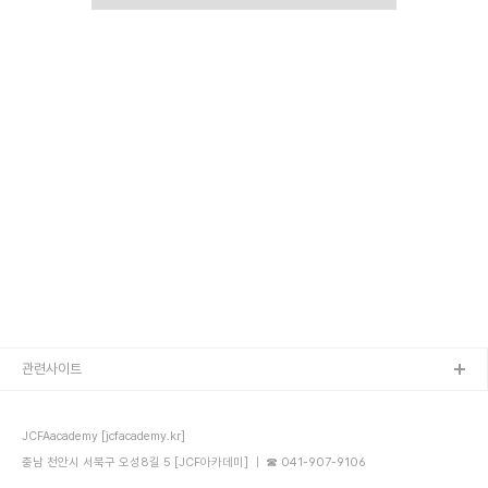
관련사이트
JCFAacademy [jcfacademy.kr]
충남 천안시 서북구 오성8길 5 [JCF아카데미] ｜ ☎ 041-907-9106