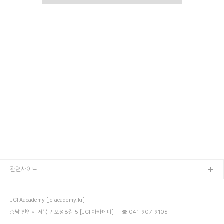
관련사이트
JCFAacademy [jcfacademy.kr]
충남 천안시 서북구 오성8길 5 [JCF아카데미] ｜ ☎ 041-907-9106