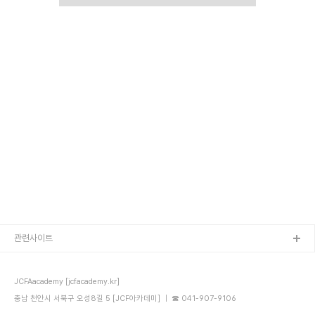
관련사이트
JCFAacademy [jcfacademy.kr]
충남 천안시 서북구 오성8길 5 [JCF아카데미] ｜ ☎ 041-907-9106