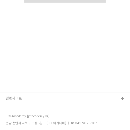
관련사이트
JCFAacademy [jcfacademy.kr]
충남 천안시 서북구 오성8길 5 [JCF아카데미] ｜ ☎ 041-907-9106