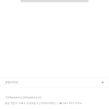
관련사이트
JCFAacademy [jcfacademy.kr]
충남 천안시 서북구 오성8길 5 [JCF아카데미] ｜ ☎ 041-907-9106