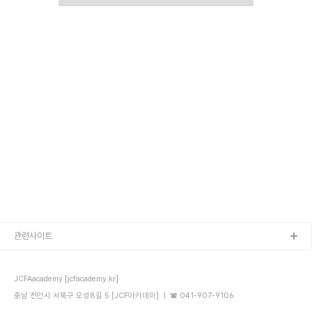
관련사이트
JCFAacademy [jcfacademy.kr]
충남 천안시 서북구 오성8길 5 [JCF아카데미] ｜ ☎ 041-907-9106